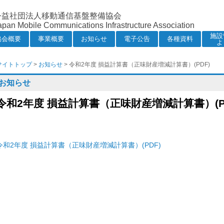
公益社団法人移動通信基盤整備協会
apan Mobile Communications Infrastructure Association
施設
協会概要
事業概要
お知らせ
電子公告
各種資料
よ
サイトトップ
>
お知らせ
> 令和2年度 損益計算書（正味財産増減計算書）(PDF)
お知らせ
令和2年度 損益計算書（正味財産増減計算書）(P
令和2年度 損益計算書（正味財産増減計算書）(PDF)