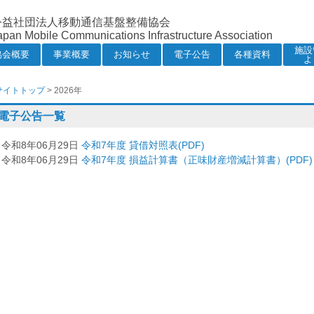
公益社団法人移動通信基盤整備協会
apan Mobile Communications Infrastructure Association
施設
協会概要
事業概要
お知らせ
電子公告
各種資料
よ
サイトトップ
> 2026年
電子公告一覧
令和8年06月29日
令和7年度 貸借対照表(PDF)
令和8年06月29日
令和7年度 損益計算書（正味財産増減計算書）(PDF)