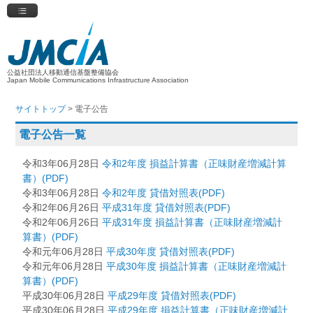
公益社団法人移動通信基盤整備協会
Japan Mobile Communications Infrastructure Association
サイトトップ
>
電子公告
電子公告一覧
令和3年06月28日
令和2年度 損益計算書（正味財産増減計算
書）(PDF)
令和3年06月28日
令和2年度 貸借対照表(PDF)
令和2年06月26日
平成31年度 貸借対照表(PDF)
令和2年06月26日
平成31年度 損益計算書（正味財産増減計
算書）(PDF)
令和元年06月28日
平成30年度 貸借対照表(PDF)
令和元年06月28日
平成30年度 損益計算書（正味財産増減計
算書）(PDF)
平成30年06月28日
平成29年度 貸借対照表(PDF)
平成30年06月28日
平成29年度 損益計算書（正味財産増減計